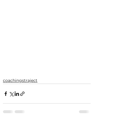
coachingstraject
Alles weergeven
Recente blogposts