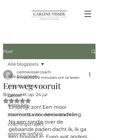
Post
Alle blogposts
carlinevissercoach
Alle blogposts
8 mei 2023
2 minuten om te lezen
Een weg vooruit
Kracht & Rust
Bijgewerkt op:
24 jul
Geloof
Beoordeeld met NaN uit 5 sterren.
Kopp-Kov
Eindelijk zon! Een mooi 
moment voor een wandeling. 
burn-out/aanhoudende klachten
Na een rondje over de 
coachingstraject
gebaande paden dacht ik, ik ga 
gezonde leefstijl
een bospad in. Even wat anders. 