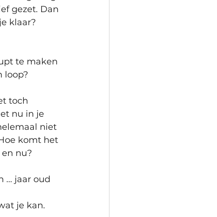
ef gezet. Dan 
je klaar?
upt te maken 
 loop?
t toch 
t nu in je 
 helemaal niet 
 Hoe komt het 
r en nu?
... jaar oud 
wat je kan. 