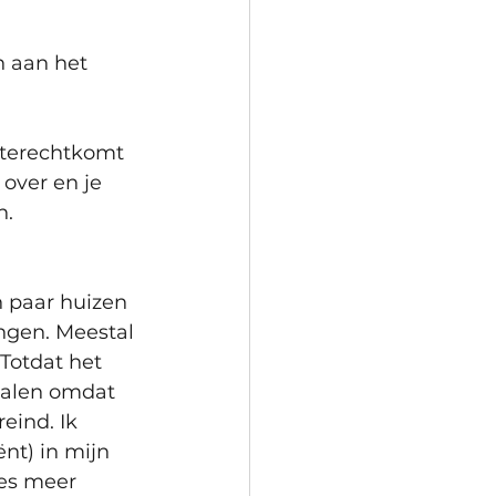
 aan het 
 terechtkomt 
 over en je 
. 
 paar huizen 
ngen. Meestal 
otdat het 
halen omdat 
eind. Ik 
ënt) in mijn 
es meer 