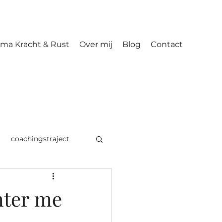
ma Kracht & Rust
Over mij
Blog
Contact
coachingstraject
hter me