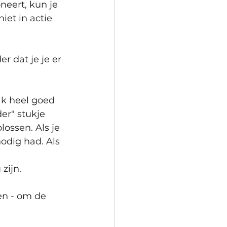
neert, kun je 
iet in actie 
r dat je je er 
ak heel goed 
r" stukje 
lossen. Als je 
nodig had. Als 
zijn.
en - om de 