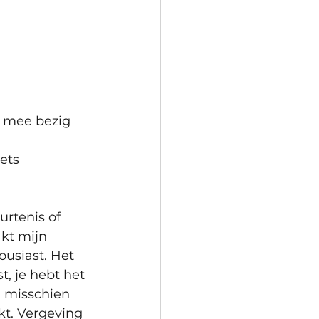
s mee bezig 
ets 
rtenis of 
kt mijn 
ousiast. Het 
t, je hebt het 
 misschien 
t. Vergeving 