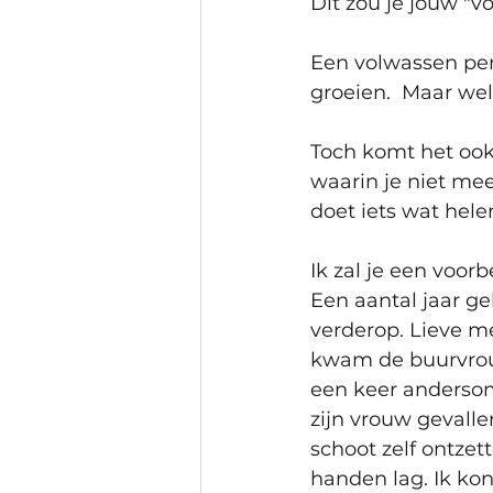
Dit zou je jouw "
Een volwassen per
groeien.  Maar wel
Toch komt het ook 
waarin je niet meer
doet iets wat hele
Ik zal je een voor
Een aantal jaar g
verderop. Lieve me
kwam de buurvrouw
een keer anderso
zijn vrouw gevalle
schoot zelf ontzett
handen lag. Ik ko