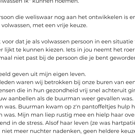
volwassen ik" kunnen noemen.
soon die weliswaar nog aan het ontwikkelen is en
 volwassen, met een vrije keuze. 
voor dat je als volwassen persoon in een situatie
 lijkt te kunnen kiezen. Iets in jou neemt het roer
maal niet past bij de persoon die je bent geworden
beeld geven uit mijn eigen leven.
eleden waren wij betrokken bij onze buren van een
nsen die in hun gezondheid vrij snel achteruit gi
 aanbellen als de buurman weer gevallen was. T
m was. Buurman kwam op z'n pantoffeltjes hulp 
n was. Mijn man liep rustig mee en hielp haar over
end in de stress. Alsof haar leven (ze was hartpati
n niet meer nuchter nadenken, geen heldere keuz