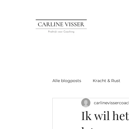
Alle blogposts
Kracht & Rust
carlinevissercoac
gezonde leefstijl
emoties
Ik wil he