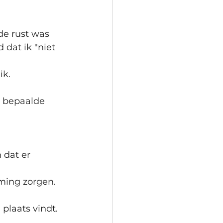
de rust was 
 dat ik "niet 
ik.
n bepaalde 
dat er 
ming zorgen. 
 plaats vindt.