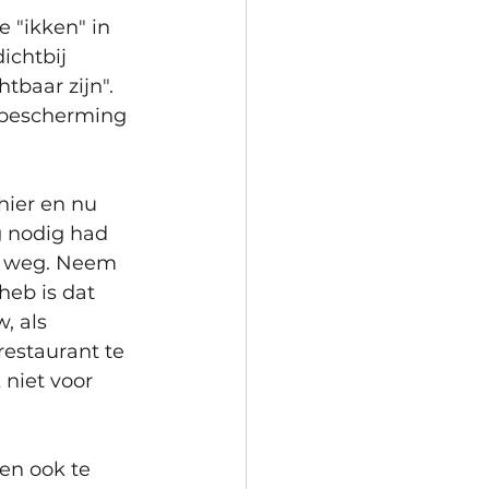
 "ikken" in 
ichtbij 
tbaar zijn". 
 bescherming 
hier en nu 
g nodig had 
e weg. Neem 
 heb is dat 
, als 
restaurant te 
niet voor 
en ook te 