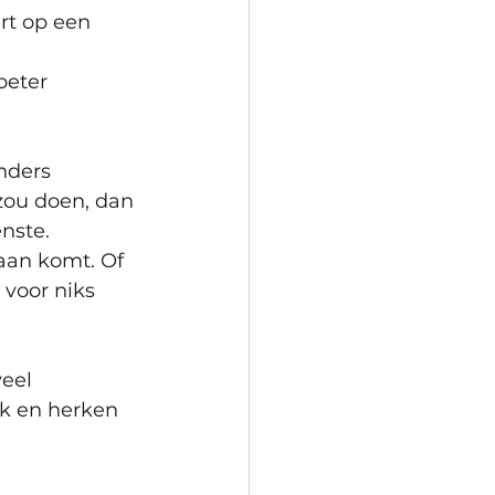
ert op een 
beter 
nders 
 zou doen, dan 
enste.
aan komt. Of 
 voor niks 
eel 
ik en herken 